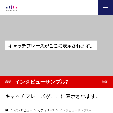
キ
ャ
ッ
チ
フ
レ
ー
ズ
が
こ
こ
に
表
示
さ
れ
ま
す
。
インタビューサンプル7
職業
情報
キャッチフレーズがここに表示されます。
インタビュー
カテゴリー3
インタビューサンプル7