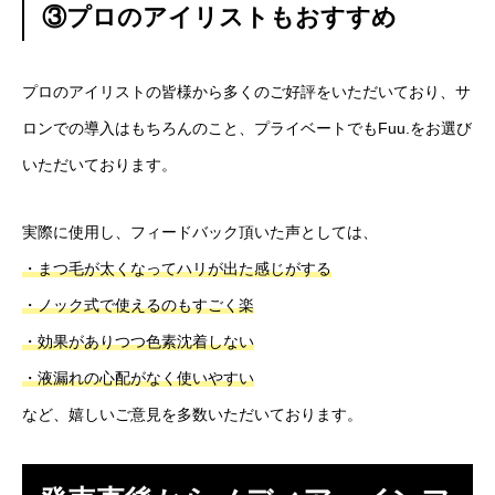
③プロのアイリストもおすすめ
プロのアイリストの皆様から多くのご好評をいただいており、サ
ロンでの導入はもちろんのこと、プライベートでもFuu.をお選び
いただいております。
実際に使用し、フィードバック頂いた声としては、
・まつ毛が太くなってハリが出た感じがする
・ノック式で使えるのもすごく楽
・効果がありつつ色素沈着しない
ABOUT
会社について
・液漏れの心配がなく使いやすい
NEWS
お知らせ
など、嬉しいご意見を多数いただいております。
SERVICE
私たちにできること