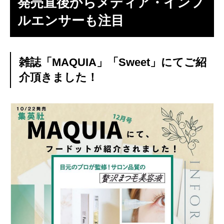
発売直後からメディア・インフ
WORKS
実績
ルエンサーも注目
CONTACT
お問い合わせ
PRIVACY POLICY
雑誌「MAQUIA」「Sweet」にてご紹
介頂きました！