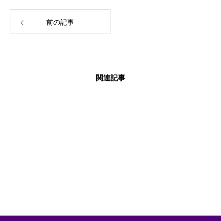
前の記事
関連記事
2023.12.24
2023.07.15
2022.12.21
プロ御用達・サロ
株式会社OUGIと富
電動鼻水吸引機
ン品質の完全国産
裕層インバウンド
「SUUPY」の国
まつ毛美容液
事業における業務
内・海外の事業支
「Fuu.」のEC専売
提携を行います。
援を開始いたしま