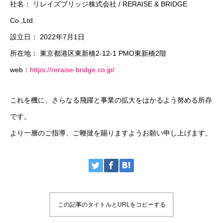
社名： リレイズブリッジ株式会社 / RERAISE & BRIDGE
Co.,Ltd.
設立日： 2022年7月1日
ABOUT
会社について
所在地： 東京都港区東新橋2-12-1 PMO東新橋2階
web：
https://reraise-bridge.co.jp/
NEWS
お知らせ
SERVICE
私たちにできること
これを機に、さらなる飛躍と事業の拡大をはかるよう努める所存
です。
WORKS
実績
より一層のご指導、ご鞭撻を賜りますようお願い申し上げます。
CONTACT
お問い合わせ
PRIVACY POLICY
この記事のタイトルとURLをコピーする