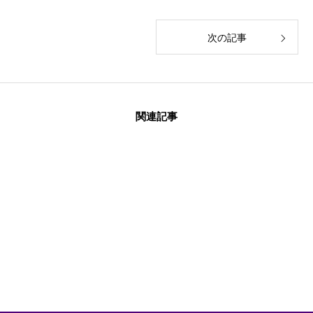
次の記事
関連記事
2023.12.24
2023.07.15
2022.12.21
プロ御用達・サロ
株式会社OUGIと富
電動鼻水吸引機
ン品質の完全国産
裕層インバウンド
「SUUPY」の国
まつ毛美容液
事業における業務
内・海外の事業支